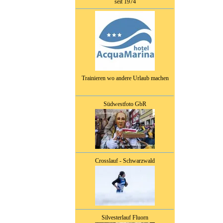
seit 1974
Trainieren wo andere Urlaub machen
Südwestfoto GbR
Crosslauf - Schwarzwald
Silvesterlauf Fluorn