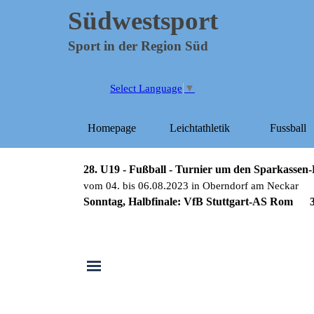
Direkt zum Seiteninhalt
Südwestsport
Sport in der Region Süd
Select Language
▼
Homepage
Leichtathletik
Fussball
▼
28. U19 - Fußball - Turnier um den Sparkasse
vom 04. bis 06.08.2023 in Oberndorf am Neckar
Sonntag, Halbfinale:
VfB Stuttgart-AS Rom 3
Menü überspringen