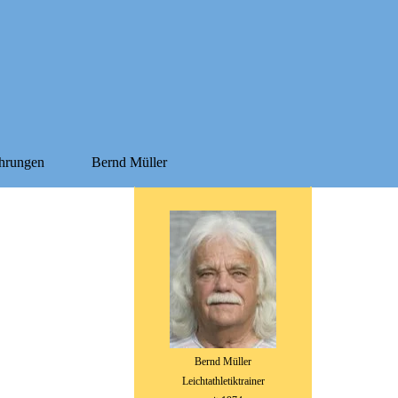
hrungen
Bernd Müller
▼
▼
▼
B
ernd Müller
Leichtathletiktrainer